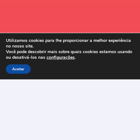
Utilizamos cookies para lhe proporcionar a melhor experiência
no nosso site.
Você pode descobrir mais sobre quais cookies estamos usando
ou desativá-los nas
configurações
.
Aceitar
Mande-nos uma Mensagem!
Clique no botão abaixo e tire suas dúvidas conosco!
ENTRAR EM CONTATO