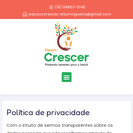
Ir
(19) 99853-5146
para
espacocrescer.arturnogueira@gmail.com
o
conteúdo
Menu
Política de privacidade
Com o intuito de sermos transparentes sobre os